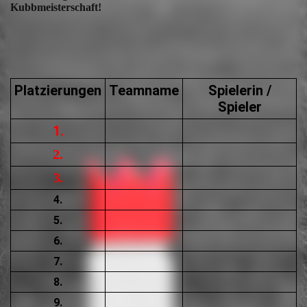
Kubbmeisterschaft!
Platzierungen
Teamname
Spielerin /
Spieler
1.
2.
3.
4.
5.
6.
7.
8.
9.