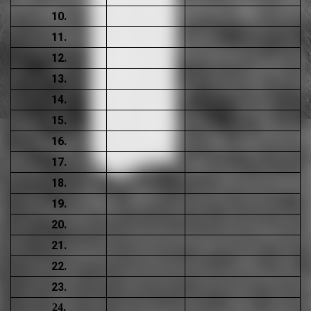
10.
11.
12.
13.
14.
15.
16.
17.
18.
19.
20.
21.
22.
23.
24.