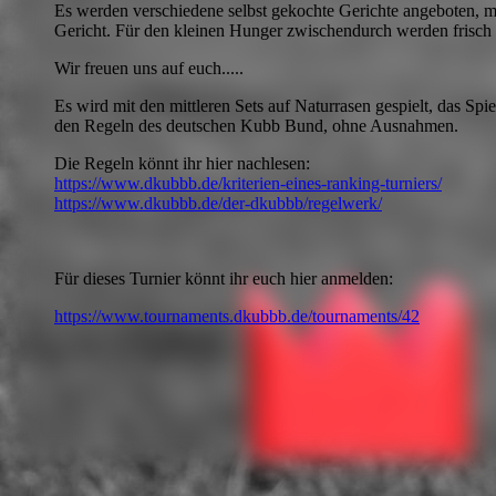
Es werden verschiedene selbst gekochte Gerichte angeboten, m
Gericht. Für den kleinen Hunger zwischendurch werden frisc
Wir freuen uns auf euch.....
Es wird mit den mittleren Sets auf Naturrasen gespielt, das Spie
den Regeln des deutschen Kubb Bund, ohne Ausnahmen.
Die Regeln könnt ihr hier nachlesen:
https://www.dkubbb.de/kriterien-eines-ranking-turniers/
https://www.dkubbb.de/der-dkubbb/regelwerk/
Für dieses Turnier könnt ihr euch hier anmelden:
https://www.tournaments.dkubbb.de/tournaments/42