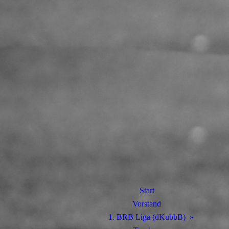
Start
Vorstand
1. BRB Liga (dKubbB)